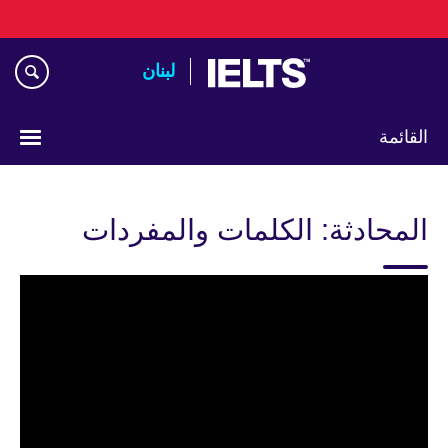
Skip
to
main
لبنان
content
القائمة
Choose
your
المحادثة: الكلمات والمفردات
language