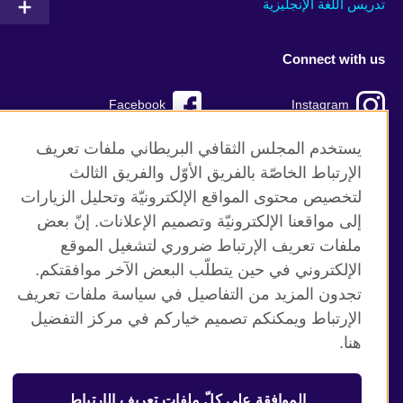
تدريس اللغة الإنجليزية
Connect with us
Facebook
Instagram
TikTok
Twitter
يستخدم المجلس الثقافي البريطاني ملفات تعريف
الإرتباط الخاصّة بالفريق الأوّل والفريق الثالث
Youtube
لتخصيص محتوى المواقع الإلكترونيّة وتحليل الزيارات
إلى مواقعنا الإلكترونيّة وتصميم الإعلانات. إنّ بعض
ملفات تعريف الإرتباط ضروري لتشغيل الموقع
الإلكتروني في حين يتطلّب البعض الآخر موافقتكم.
موقع المجلس الثقافي البريطاني العالمي
تجدون المزيد من التفاصيل في سياسة ملفات تعريف
الخصوصية وشروط الاستخدام
الإرتباط ويمكنكم تصميم خياركم في مركز التفضيل
ملفات تعريف الإرتباط
هنا.
خارطة الموقع
الموافقة على كلّ ملفات تعريف الإرتباط
© 2026 British Council