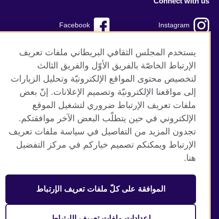
Connect with us
Facebook
Instagram
TikTok
Twitter
يستخدم المجلس الثقافي البريطاني ملفات تعريف
الإرتباط الخاصّة بالفريق الأوّل والفريق الثالث
Youtube
لتخصيص محتوى المواقع الإلكترونيّة وتحليل الزيارات
إلى مواقعنا الإلكترونيّة وتصميم الإعلانات. إنّ بعض
ملفات تعريف الإرتباط ضروري لتشغيل الموقع
موقع المجلس الثقافي البريطاني العالمي
الإلكتروني في حين يتطلّب البعض الآخر موافقتكم.
تجدون المزيد من التفاصيل في سياسة ملفات تعريف
الخصوصية وشروط الاستخدام
الإرتباط ويمكنكم تصميم خياركم في مركز التفضيل
ملفات تعريف الإرتباط
هنا.
خارطة الموقع
© 2026 British Council
الموافقة على كلّ ملفات تعريف الإرتباط
منظمة المملكة المتحدة الدولية للعلاقات الثقافية والفرص
التعليمية. جمعية خيرية مسجلة تحت رقم 209131 (إنجلترا وويلز)
وSC03773 (اسكتلندا).
إعدادات ملفات تعريف الإرتباط