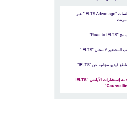
جلسات "IELTS Advantage" عبر
انترنت
 "Road to IELTS"
 الـتحضير لامتحان "IELTS"
طع فيديو مجانية عن "IELTS"
خدمة إستشارات الآيلتس "IELTS
Counsellin