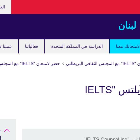
hoose
الع
your
guage
لبنان
امتحانك معنا
الدراسة في المملكة المتحدة
فعالياتنا
عملنا ف
 البريطاني
حضر لامتحان "IELTS" مع المجلس الثقافي البريطاني
خدمة إستشارات الآيلتس "IELTS
ا
IELTS C"