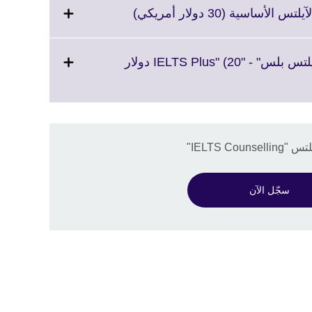
Click
اسية (30 دولار أمريكي)
to
expand.
More
الباقة الثانية: خدمة استشارات "آيلتس بلس" - "IELTS Plus" (20 دولار
information
available.
IELTS C"
سجّل الآن