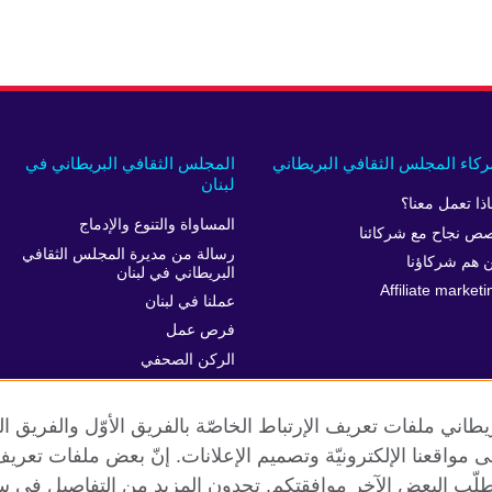
كاء المجلس الثقافي البريطاني
المجلس الثقافي البريطاني في
لبنان
اذا تعمل معنا؟
المساواة والتنوع والإدماج
ص نجاح مع شركائنا
رسالة من مديرة المجلس الثقافي
 هم شركاؤنا
البريطاني في لبنان
Affiliate marketi
عملنا في لبنان
فرص عمل
الركن الصحفي
خدمة العملاء
طاني ملفات تعريف الإرتباط الخاصّة بالفريق الأوّل والفريق 
 إلى مواقعنا الإلكترونيّة وتصميم الإعلانات. إنّ بعض ملفات تع
طلّب البعض الآخر موافقتكم. تجدون المزيد من التفاصيل في س