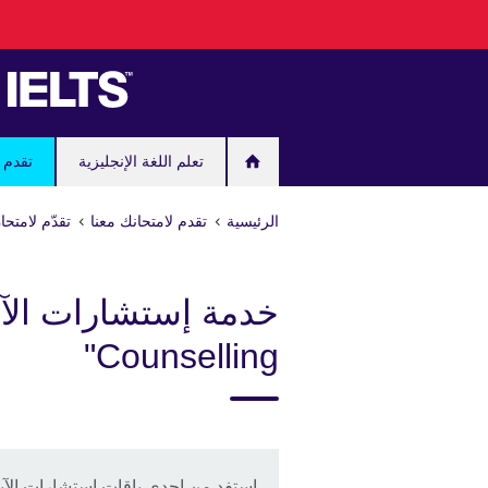
Skip
to
main
content
تعلم اللغة الإنجليزية
تقدم ل
الرئيسية
تقدم لامتحانك معنا
تقدّم لامتحان "IELTS" مع المجلس الثقافي
Counselling"
استفد من احدى باقات استشارات الآيلتس "ounselling