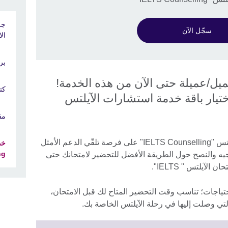
سجّل الآن
ال
برنامج
استفاد أكثر من 5000 عميل/عميلة حتى الآن من هذه الخدمة!
كتب
اختيار باقة خدمة استشارات الآيلتس
مقا
ستحصل من خلال باقات استشارات الآيلتس "IELTS Counselling" على فرصة تلقّي الدعم الأمثل
g"
جيه والنصح حول الطريقة الأفضل للتحضير لامتحانك حتى
آيلتس " IELTS".
ياجات؛ تناسب وقت التحضير المتاح لك قبل الامتحان،
لتي وصلت إليها في رحلة الآيلتس الخاصة بك.