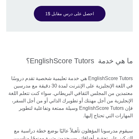
احصل على درس مقابل $1
ما هي خدمة EnglishScore Tutors؟
EnglishScore Tutors هي خدمة تعليمية شخصية تقدم دروسًا
في اللغة الإنجليزية على الإنترنت لمدة 30 دقيقة مع مدرسين
معتمدين من المجلس الثقافي البريطاني. سواء كنت تتعلم اللغة
الإنجليزية من أجل مهنتك أو تطويرك الذاتي أو من أجل السفر،
فإن EnglishScore Tutors وسيلة ممتعة وتفاعلية لتطوير
المهارات التي تحتاج إليها.
سيقوم مدرسونا المؤهلون تأهيلاً عاليًا بوضع خطة دراسية مع
التركيز على تحقيق أهدافك، وسيجدون وتيرة ومنهجًا مناسبين