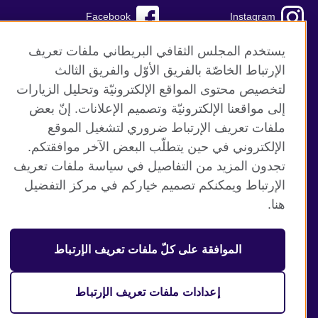
Facebook
Instagram
TikTok
Twitter
يستخدم المجلس الثقافي البريطاني ملفات تعريف
الإرتباط الخاصّة بالفريق الأوّل والفريق الثالث
Youtube
لتخصيص محتوى المواقع الإلكترونيّة وتحليل الزيارات
إلى مواقعنا الإلكترونيّة وتصميم الإعلانات. إنّ بعض
ملفات تعريف الإرتباط ضروري لتشغيل الموقع
الإلكتروني في حين يتطلّب البعض الآخر موافقتكم.
موقع المجلس الثقافي البريطاني العالمي
تجدون المزيد من التفاصيل في سياسة ملفات تعريف
الخصوصية وشروط الاستخدام
الإرتباط ويمكنكم تصميم خياركم في مركز التفضيل
ملفات تعريف الإرتباط
هنا.
خارطة الموقع
الموافقة على كلّ ملفات تعريف الإرتباط
© 2026 British Council
منظمة المملكة المتحدة الدولية للعلاقات الثقافية والفرص
التعليمية. جمعية خيرية مسجلة تحت رقم 209131 (إنجلترا وويلز)
إعدادات ملفات تعريف الإرتباط
وSC03773 (اسكتلندا).