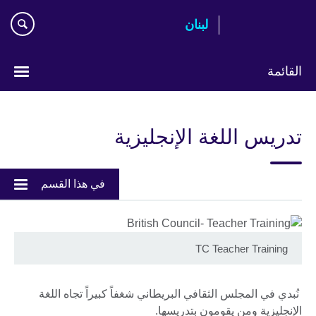
Skip
لبنان
to
main
content
القائمة
Choose
your
تدريس اللغة الإنجليزية
language
في هذا القسم
TC Teacher Training
نُبدي في المجلس الثقافي البريطاني شغفاً كبيراً تجاه اللغة
الإنجليزية ومن يقومون بتدريسها.