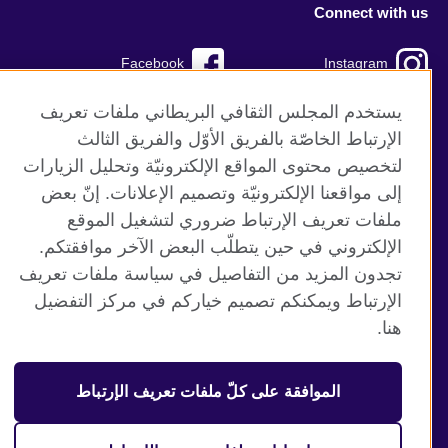
Connect with us
Facebook
Instagram
TikTok
Twitter
يستخدم المجلس الثقافي البريطاني ملفات تعريف
الإرتباط الخاصّة بالفريق الأوّل والفريق الثالث
Youtube
لتخصيص محتوى المواقع الإلكترونيّة وتحليل الزيارات
إلى مواقعنا الإلكترونيّة وتصميم الإعلانات. إنّ بعض
ملفات تعريف الإرتباط ضروري لتشغيل الموقع
الإلكتروني في حين يتطلّب البعض الآخر موافقتكم.
موقع المجلس الثقافي البريطاني العالمي
تجدون المزيد من التفاصيل في سياسة ملفات تعريف
الخصوصية وشروط الاستخدام
الإرتباط ويمكنكم تصميم خياركم في مركز التفضيل
ملفات تعريف الإرتباط
هنا.
خارطة الموقع
الموافقة على كلّ ملفات تعريف الإرتباط
© 2026 British Council
منظمة المملكة المتحدة الدولية للعلاقات الثقافية والفرص
التعليمية. جمعية خيرية مسجلة تحت رقم 209131 (إنجلترا وويلز)