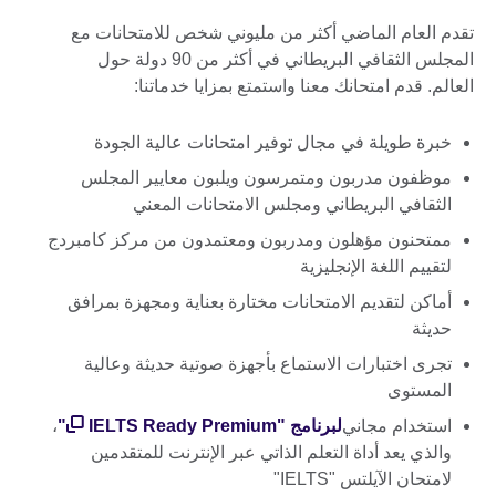
تقدم العام الماضي أكثر من مليوني شخص للامتحانات مع
المجلس الثقافي البريطاني في أكثر من 90 دولة حول
العالم. قدم امتحانك معنا واستمتع بمزايا خدماتنا:
خبرة طويلة في مجال توفير امتحانات عالية الجودة
موظفون مدربون ومتمرسون ويلبون معايير المجلس
الثقافي البريطاني ومجلس الامتحانات المعني
ممتحنون مؤهلون ومدربون ومعتمدون من مركز كامبردج
لتقييم اللغة الإنجليزية
أماكن لتقديم الامتحانات مختارة بعناية ومجهزة بمرافق
حديثة
تجرى اختبارات الاستماع بأجهزة صوتية حديثة وعالية
المستوى
استخدام مجاني
لبرنامج "
IELTS Ready Premium
"
،
والذي يعد أداة التعلم الذاتي عبر الإنترنت للمتقدمين
لامتحان الآيلتس "IELTS"