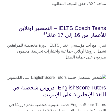
متاحة 24/‏7. حقق النتيجة المطلوبة!
IELTS Coach Teens – التحضير اونلاين
للأعمار من 16 إلى 17 عامًا
تمرن مع أحد مؤسسي اختبار IELTS. دورة مخصصة للمراهقين
تشمل دروسًا أونلاين جماعية واختبارات تجريبية. معلمون
مدربون على حماية الطفل.
EnglishScore Tutors- دروس شخصية في
اللغة الإنجليزية على الإنترنت
EnglishScore Tutors خدمة تعليمية شخصية تقدم دروسًا في
اللغة الإنجليزية على الإنترنت لمدة 30 دقيقة مع مدرسين