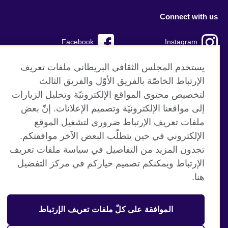
Connect with us
Facebook
Instagram
TikTok
Twitter
يستخدم المجلس الثقافي البريطاني ملفات تعريف
الإرتباط الخاصّة بالفريق الأوّل والفريق الثالث
Youtube
لتخصيص محتوى المواقع الإلكترونيّة وتحليل الزيارات
إلى مواقعنا الإلكترونيّة وتصميم الإعلانات. إنّ بعض
ملفات تعريف الإرتباط ضروري لتشغيل الموقع
الإلكتروني في حين يتطلّب البعض الآخر موافقتكم.
موقع المجلس الثقافي البريطاني العالمي
تجدون المزيد من التفاصيل في سياسة ملفات تعريف
الخصوصية وشروط الاستخدام
الإرتباط ويمكنكم تصميم خياركم في مركز التفضيل
ملفات تعريف الإرتباط
هنا.
خارطة الموقع
الموافقة على كلّ ملفات تعريف الإرتباط
© 2026 British Council
منظمة المملكة المتحدة الدولية للعلاقات الثقافية والفرص