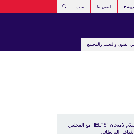
C
ربية
اتصل بنا
بحث
lan
ي الفنون والتعليم والمجتمع
تقدّم لامتحان "IELTS" مع المجلس
لثقافي البريطاني