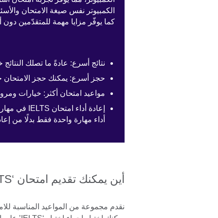
كما يوفّر مزايا مهمة للمتقدّمين دون أ
نتائج أسرع: عادةً ما تصلك النتائج خلال 1–2
حجز أسرع: يمكنك حجز الامتحان ح
مواعيد امتحان أكثر: خيارات ومرونة
أداء مهارة واحدة فقط بدلًا من إعا
أين يمكنك تقديم امتحان ‘IELTS’ في لبنان؟