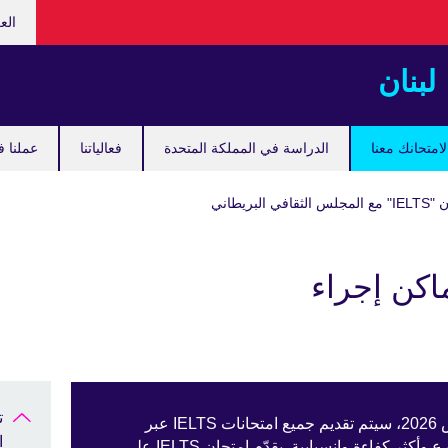
hoose
الع
your
guage
لبنان
امتحانك معنا
الدراسة في المملكة المتحدة
فعالياتنا
عملنا ف
 البريطاني
اكن إجراء
يسرّنا أن نعلن أنه اعتبارًا من 1 مارس 2026، سيتم تقديم جميع امتحانات IELTS عبر
ا
الكمبيوتر، مما يوفّر تجربة امتحان أسرع وأكثر كفاءة وانسيابية. يقدّم امتحان IELTS على