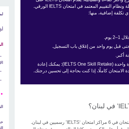
الكمبيوتر نفس صيغة الامتحان والأسئلة ونظام التقييم المعتمد في امتحان IELTS الورقي.
ي تكلفة إضافية، منها:
لما
أيّ ام
 يوم.
ال
تى قبل يوم واحد من إغلاق باب التسجيل.
 أكبر.
ال
إعادة أداء امتحان IELTS في مهارة واحدة (IELTS One Skill Retake): يمكنك إعادة
دة الامتحان كاملًا، إذا كنت بحاجة إلى تحسين درجتك.
الت
نقدم مجموعة من المواعيد المناسبة للامتحان في 6 مراكز امتحان ‘IELTS’ رسميين في لبنان.
ال