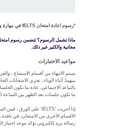
*رسوم اعادة امتحان IELTS في مهارة واحدة (IELTS One Skill Retake) هي 170$.
مجانية والكثير غير ذلك.
مواعيد الاختبارات
سيتم الانتهاء من أقسام الاستماع ، والقر
بينهما. أثناء الوباء ، نجري الامتحانات 
ما تكون جلسات بعد الظهر بين الساعة 1:00 ظهرًا والساعة 4:00 مساءً.
إذا أجريت ‘IELTS’ على الور
الأقسام الأخرى من الامتحان، في نافذة م
رسالة بريد إلكتروني تؤكد موعد اختبار المحادثة