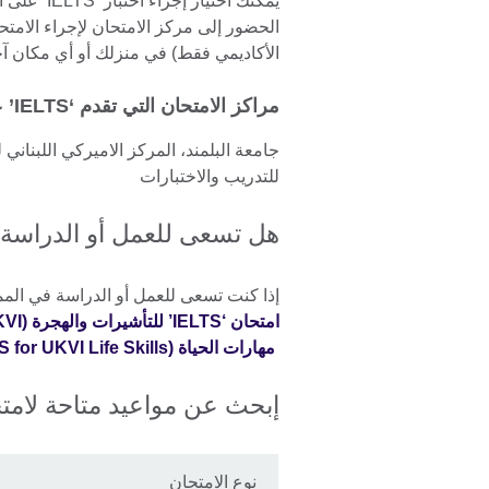
يمكنك اختيا
الأكاديمي فقط) في منزلك أو أي مكان آخ
مراكز الامتحان التي تقدم ‘IELTS’ على الكمبيوتر:
جامعة البلمند، المركز الاميركي اللبناني
للتدريب والاختبارات
هل تسعى للعمل أو الدراسة 
إذا كنت تسعى للعمل أو الدراسة في الممل
امتحان ‘IELTS’ للتأشيرات والهجرة (IELTS for UKVI) أو امتحان
مهارات الحياة (IELTS for UKVI Life Skills).
إبحث عن مواعيد متاحة لامتحان 'S
نوع الامتحان