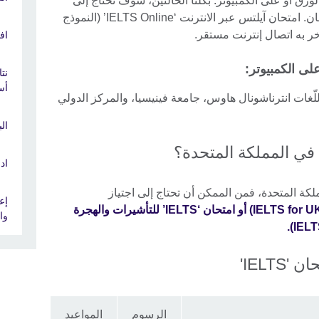
ر إجراء اختبار ‘IELTS’ على الورق أو على الكمبيوتر. بكلتا الحالتين، سوف تحتاج إلى
الحضور إلى مركز الامتحان لإجراء الامتحان. امتحان آيلتس عبر الانترنت ‘IELTS Online’ (النموذج
ر به اتصال إنترنت مستقر.
اف
أس
 للّغات انترناشونال هاوس، جامعة فينيسيا، والمركز الدولي
ال
في المملكة المتحدة؟
ادر
كة المتحدة، فمن الممكن أن تحتاج إلى اجتياز
‘IELTS’ للتأشيرات والهجرة
واحدة (e
IELT'
الرسوم
المواعيد