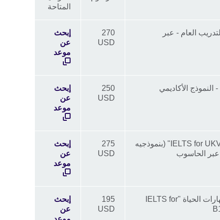
المتاحة
مي والتدريب العام - عبر
270
إبحث
USD
عن
موعد
250
إبحث
USD
عن
موعد
امتحان IELTS للتأشيرات والهجرة "IELTS for UKVI" (بنموذجيه
275
إبحث
 عبر الحاسوب
USD
عن
موعد
امتحان IELTS للتأشيرات والهجرة مهارات الحياة "IELTS for
195
إبحث
USD
عن
موعد