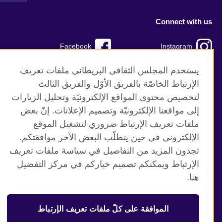
Connect with us
Facebook
Instagram
TikTok
Twitter
يستخدم المجلس الثقافي البريطاني ملفات تعريف
الإرتباط الخاصّة بالفريق الأوّل والفريق الثالث
Youtube
لتخصيص محتوى المواقع الإلكترونيّة وتحليل الزيارات
إلى مواقعنا الإلكترونيّة وتصميم الإعلانات. إنّ بعض
ملفات تعريف الإرتباط ضروري لتشغيل الموقع
الإلكتروني في حين يتطلّب البعض الآخر موافقتكم.
موقع المجلس الثقافي البريطاني العالمي
تجدون المزيد من التفاصيل في سياسة ملفات تعريف
الخصوصية وشروط الاستخدام
الإرتباط ويمكنكم تصميم خياركم في مركز التفضيل
ملفات تعريف الإرتباط
هنا.
خارطة الموقع
الموافقة على كلّ ملفات تعريف الإرتباط
© 2026 British Council
منظمة المملكة المتحدة الدولية للعلاقات الثقافية والفرص