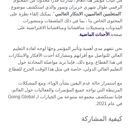
في غياب مؤتمر هذا العام ، شاركنا قدرًا محدودًا من المحتوى
الرقمي طوال شهري حزيران وتموز والذي استكشف موضوع
"
المتعلمين العالميين، الابتكار العالمي
". يمكنك إلقاء نظرة على
المحتوى الخاص بنا ، بما في ذلك الملصقات ومنشورات
المدونات وتسجيلات مناقشاتنا ومناقشاتنا الافتراضية على
صفحة
الأحداث الماضية
.
نحن نتفهم مدى أهمية وتأثير المؤتمر وجهًا لوجه لقادة التعليم
العالي للتواصل مع أقرانهم ومشاركة أحدث الأفكار والابتكارات
في هذا القطاع. ومع ذلك، فإننا نريد مواصلة المحادثة حول
التعليم العالي الدولي، خاصة في مثل هذا الوقت الحرج للقطاع.
مع استمرار حالة عدم اليقين بشأن الوباء، ومع المشكلات
المرتبطة التي تواجه جميع المؤتمرات والفعاليات حول العالم،
فإننا نستكشف مجموعة متنوعة من الخيارات لـ Going Global
في عام 2021.
كيفية المشاركة