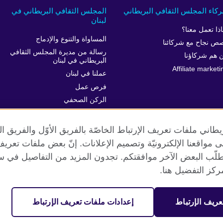
كاء المجلس الثقافي البريطاني
المجلس الثقافي البريطاني في
لبنان
اذا تعمل معنا؟
المساواة والتنوع والإدماج
ص نجاح مع شركائنا
رسالة من مديرة المجلس الثقافي
 هم شركاؤنا
البريطاني في لبنان
Affiliate marketi
عملنا في لبنان
فرص عمل
الركن الصحفي
خدمة العملاء
طاني ملفات تعريف الإرتباط الخاصّة بالفريق الأوّل والفريق 
 إلى مواقعنا الإلكترونيّة وتصميم الإعلانات. إنّ بعض ملفات تع
طلّب البعض الآخر موافقتكم. تجدون المزيد من التفاصيل في س
الخصوصية وشروط الاستخدام
ملفات تعريف الإرتباط
خارطة الموقع
كز التفضيل هنا.
عريف الإرتباط
إعدادات ملفات تعريف الإرتباط
مية. جمعية خيرية مسجلة تحت رقم 209131 (إنجلترا وويلز) وSC03773 (اسكتلندا).