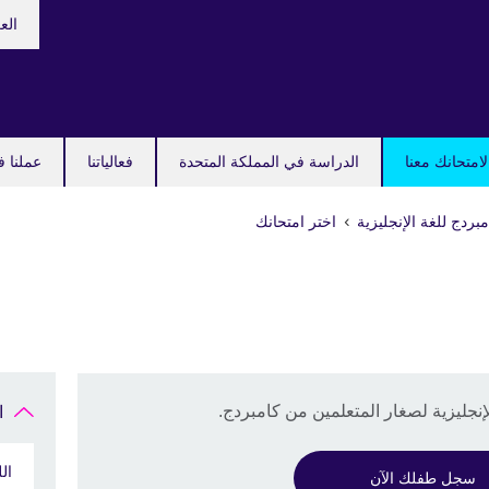
hoose
الع
your
guage
امتحانك معنا
الدراسة في المملكة المتحدة
فعالياتنا
عملنا ف
بردج للغة الإنجليزية
اختر امتحانك
نجليزية لصغار المتعلمين من كامبردج.
ا
ال
سجل طفلك الآن