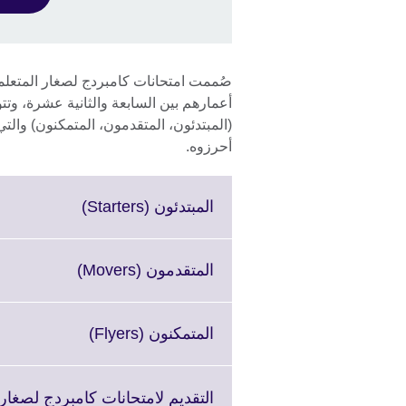
صُممت امتحانات كامبردج لصغار المتعلمين
(المبتدئون، المتقدمون، المتمكنون) والت
أحرزوه.
Click
المبتدئون (Starters)
to
expand.
More
Click
المتقدمون (Movers)
information
to
available.
expand.
More
Click
المتمكنون (Flyers)
information
to
available.
expand.
More
التقديم لامتحانات كامبردج لصغار 