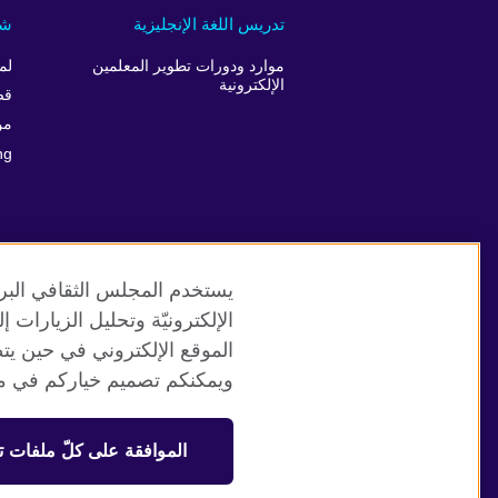
تدريس اللغة الإنجليزية
شر
موارد ودورات تطوير المعلمين
لم
الإلكترونية
قص
من
ng
يستخدم المجلس الثقافي البري
الإلكترونيّة وتحليل الزيارات
الموقع الإلكتروني في حين يت
موقع المجلس الثقافي البريطاني العالمي
ويمكنكم تصميم خياركم في مر
© 2026 British Council
الموافقة على كلّ ملفات ت
منظمة المملكة المتحدة الدولية للعلاقات الثقافية والفرص التعلي