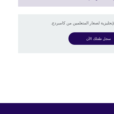
to
expand.
More
information
نجليزية لصغار المتعلمين من كامبردج.
available.
سجل طفلك الآن