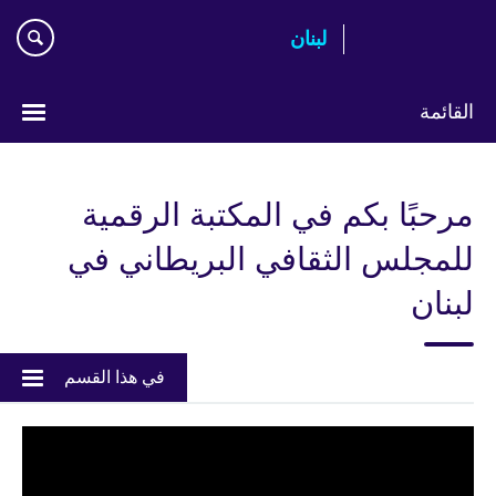
Skip
لبنان
to
main
content
القائمة
Choose
your
مرحبًا بكم في المكتبة الرقمية
language
للمجلس الثقافي البريطاني في
لبنان
في هذا القسم