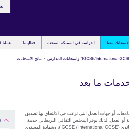
hoose
الع
your
guage
امتحانك معنا
الدراسة في المملكة المتحدة
فعالياتنا
عملنا ف
نتائج الامتحانات
دمات ما بعد
عات أو جهات العمل التي ترغب في الالتحاق بها تصديق
ة أو العمل. لذلك يوفر المجلس الثقافي البريطاني خدمة
ن
تصديق الشهادة الدولية العامة للتعليم الثانوي (IGCSE / International GCSE)، وشهادة المستوى