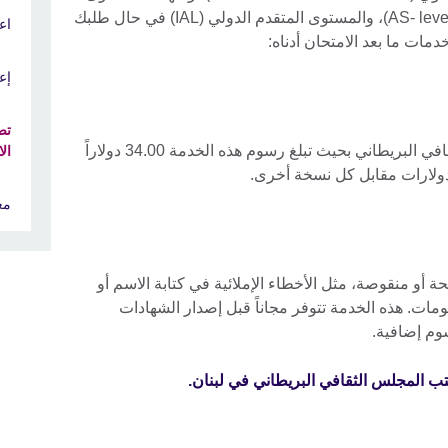
المتقدم (A- level)، والمتقدم التكميلي (AS- level)، والمستوى المتقدم الدولي (IAL) في حال طلبك
اع
مات ما بعد الامتحان أدناه:
إع
تص
يمكنك تصديق شهاداتك لدى المجلس الثقافي البريطاني بحيث تبلغ رسوم هذه الخدمة 34.00 دولاراً
ال
مع
حة أو منقوصة، مثل الأخطاء الإملائية في كتابة الاسم أو
علومات. هذه الخدمة تتوفر مجاناً قبل إصدار الشهادات
وم إضافية.
تب المجلس الثقافي البريطاني في لبنان.