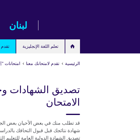
Skip
to
main
لبنان
content
تعلم اللغة الإنجليزية
تقدم ل
الرئيسية
تقدم لامتحانك معنا
امتحانات "IGCSE/International GCSE" وامتحانات المدارس
تصديق الشهادات وخ
الامتحان
قد تطلب منك في بعض الأحيان بعض الجام
شهادة نتائجك قبل قبول التحاقك بالدراس