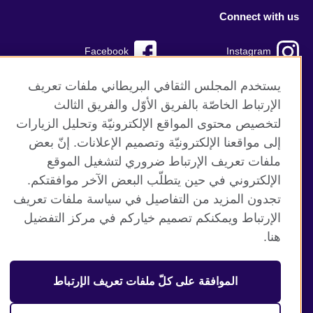
Connect with us
Facebook
Instagram
TikTok
Twitter
يستخدم المجلس الثقافي البريطاني ملفات تعريف
الإرتباط الخاصّة بالفريق الأوّل والفريق الثالث
Youtube
لتخصيص محتوى المواقع الإلكترونيّة وتحليل الزيارات
إلى مواقعنا الإلكترونيّة وتصميم الإعلانات. إنّ بعض
ملفات تعريف الإرتباط ضروري لتشغيل الموقع
الإلكتروني في حين يتطلّب البعض الآخر موافقتكم.
موقع المجلس الثقافي البريطاني العالمي
تجدون المزيد من التفاصيل في سياسة ملفات تعريف
الخصوصية وشروط الاستخدام
الإرتباط ويمكنكم تصميم خياركم في مركز التفضيل
ملفات تعريف الإرتباط
هنا.
خارطة الموقع
الموافقة على كلّ ملفات تعريف الإرتباط
© 2026 British Council
منظمة المملكة المتحدة الدولية للعلاقات الثقافية والفرص
التعليمية. جمعية خيرية مسجلة تحت رقم 209131 (إنجلترا وويلز)