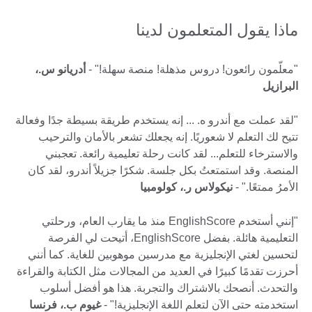
ماذا يقول المتعلمون لدينا
"معلّمون رائعون! دروس مذهلة! منصة سهلة!" -
أدريانو س.،
البرازيل
"لقد عملت مع أندرو ه. ... إنه يستخدم طريقة بسيطة جدًا وفعالة
تتيح لك التعلم لا شعوريًا. إنه يجعلك تشعر بالأمان والترحيب
والاسترخاء للتعلم... لقد كانت رحلة تعليمية رائعة. تعجبني
المنصة. وقد استمتعتُ بكل جلسة. شكرًا جزيلاً أندرو، لقد كان
الأمرُ ممتعًا." -
نيكولاس ر.، كولومبيا
"إنني أستخدم EnglishScore منذ ما يقارب العام، ورحلتي
التعليمية هائلة. بفضل EnglishScore، أتيحت لي الفرصة
لتحسين لغتي الإنجليزية مع مدرسين موهوبين للغاية. كما أنني
أحرزت تقدمًا كبيرًا في العديد من المجالات مثل الكتابة والقراءة
والتحدث. أنصحك بالاشتراك والتجربة. هذا هو أفضل أسلوب
استخدمته حتى الآن لتعلم اللغة الإنجليزية!" -
غيوم ب.، فرنسا