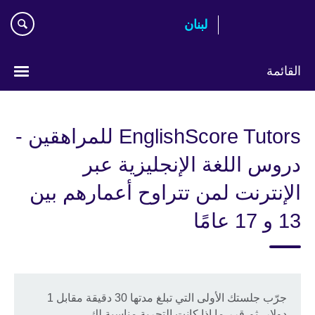
Skip
لبنان
to
main
content
القائمة
Choose
your
EnglishScore Tutors للمراهقين -
language
دروس اللغة الإنجليزية عبر
الإنترنت لمن تتراوح أعمارهم بين
13 و 17 عامًا
جرّب جلستك الأولى التي تبلغ مدتها 30 دقيقة مقابل 1
دولار، ثم قرر ما إذا كانت التجربة مناسبة لك.