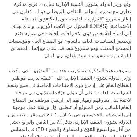
وقّع وزير الدولة لشؤون التنمية الإدارية نبيل دي فريج مذكرة
تعاون مع مديرة المجلس الثقافي البريطاني دونا ماكغاون في
إطار مشروع "القرارات الدامجة حول التكافؤ والمُساءلة
الاجتماعية" (IDEAS) المموّل من الاتحاد الأوروبي والذي يهدف
إلى إدماج الأشخاص ذوي الاحتياجات الخاصة في عملية صُنع
وتطبيق السياسات العامة بالتعاون مع القطاع العام ومؤسسات
المجتمع المدني، وهو مشروع ينفذ في لبنان مع إتحاد المقعدين
اللبنانيين و تستفيد منه ستّ بلدان، بينها لبنان.
وبموجب هذه المذكرة يتم تدريب عدد من "المدرّبين" في مكتب
وزير الدولة لشؤون التنمية الإدارية على "كيفيّة تدريب موظفي
القطاع العام على إدماج ذوي الاحتياجات الخاصة في صنع وتنفيذ
السياسات العامة." على أن يتولى هؤلاء المدرّبون في مرحلة
لاحقة نقل معارفهم ومهاراتهم إلى اربعين موظف من القطاع
العام اللبناني. ومن المتوقّع أن تنطلق أوّل ورشة عمل موجهة
إلى الموظفين الحكوميين في 23 آذار 2015 في مقر مكتب وزير
الدولة لشؤون التنمية الإدارية. يذكر أنّ بين الثامن والرابع عشر
من آذار هو أسبوع التنوّع والمساواة والدمج (EDI) في المجلس
الثقافي البريطاني والذي من المقرر أن يشهد عدّة أنشطة