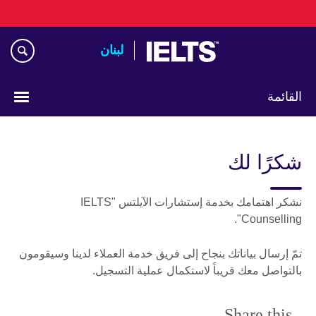
Skip
to
main
لبنان
content
القائمة
Choose
your
شكرًا لك
language
نشكر اهتمامك بخدمة إستشارات الآيلتس "IELTS
Counselling".
تمّ إرسال بياناتك بنجاح إلى فريق خدمة العملاء لدينا وسيقومون
بالتواصل معك قريباً لاستكمال عملية التسجيل.
Share this