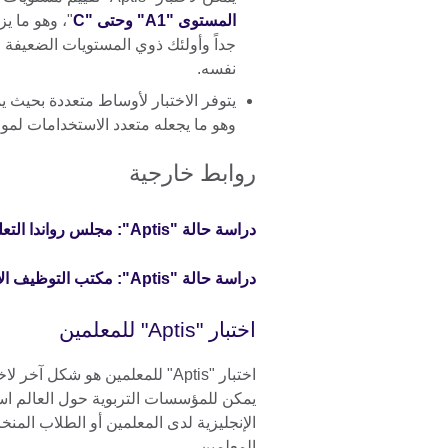
المستوى "A1" وحتى "C
"، وهو ما ي
جداً وأولئك ذوي المستويات الضعيفة جد
نفسه.
يتوفر الاختبار لأوساط متعددة بحيث يم
وهو ما يجعله متعدد الاستخدامات لمو
روابط خارجية
دراسة حالة "Aptis": مجلس رواندا التعليمي
دراسة حالة "Aptis": مكتب التوظيف الأجنبي في سريلانكا
اختبار "Aptis" للمعلمين
يمكن للمؤسسات التربوية حول العالم اس
الإنجليزية لدى المعلمين أو الطلاب الم
المعلمين.