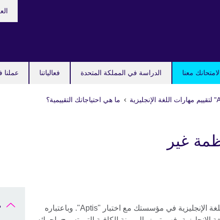
hoose
الع
your
guage
امتحانك معنا
الدراسة في المملكة المتحدة
فعالياتنا
عملنا ف
ما هي احتياجاتك التقييمية؟
ظمة غير
م
من السهل تقييم وقياس تطور مهارات اللغة الإنجليزية في مؤسستك مع اختبار "Aptis". وباعتباره
غة الإنجليزية، فهو يتميز بالمرونة الكافية التي تسمح بإجرائه