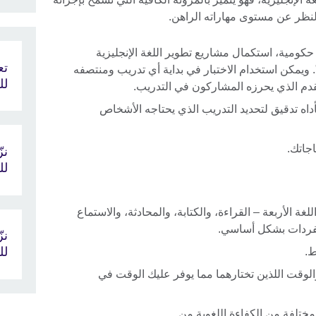
نظر عن مستوى مهاراته الراهن.
حكومية، استكمال مشاريع تطوير اللغة الإنجليزية
راهنة لديك عبر إدخال تقييم "Aptis". ويمكن استخدام الاختبار في بداية أي تدريب ومنتصفه
لل
تقدم الذي يحرزه المشاركون في التدريب.
 أيضاً استخدام اختبار "Aptis" كأداه تدقيق لتحديد التدريب الذي يحتاجه الأشخاص
لل
هارات اللغة الأربعة – القراءة، والكتابة، والمحادثة، والاستماع
لمفردات بشكل أساسي.
لل
ط.
Apti" في المكان والوقت اللذين تختارهما مما يوفر عليك الوقت في