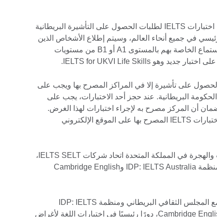
وفي إطار الترتيبات الجديدة، سيتم تقديم اختبارات IELTS لطلبات الحصول على التأشيرة البريطانية
عام في أكثر من 100 موقع رئيسي في جميع أنحاء العالم، وسيتم إطلاع الأشخاص الذين
يريدون تقديم إثبات بمهارات التحدث والاستماع الخاصة بهم بالمستوى A1 أو B1 من مستويات
 اختبارات IELTS لأغراض الحصول على تأشيرة إلا في المراكز المصرح بها ويجب على
 الحكومة البريطانية. عند حجز أحد الاختبارات، يجب على
وضمان أن المركز مصرح به لإجراء اختبارات لهذا الغرض.
وقع الإلكتروني
يدير اختبارات IELTS الخاصة بالتأشيرات والهجرة في المملكة المتحدة اتحاد شركات IELTS SELT،
الذي يضم المجلس الثقافي البريطاني ومنظمة IDP: IELTS Australia وCambridge English
لعب اختبار IELTS، المملوك بالاشتراك مع المجلس الثقافي البريطاني ومنظمة IDP: IELTS
Australia وCambridge English Language Assessment، دورًا رئيسيًا في اختبارات اللغة لأغراض