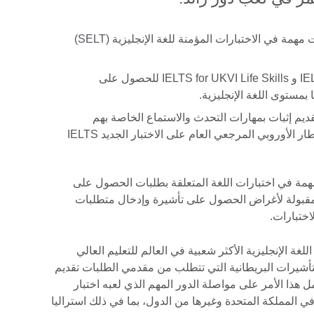
أعلنت الحكومة البريطانية عن تغييرات مهمة في الاختبارات المؤمنة للغة الإنجليزية (SELT)
لقد تم اعتماد اختبارات IELTS for UKVI و IELTS for UKVI Life Skills للحصول على
ا بمستوى اللغة الإنجليزية.
ديم إثبات بمهارات التحدث والاستماع الخاصة بهم
بالمستوى A1 أو B1 من مستويات الإطار الأوروبي المرجعي العام على الاختبار الجديد IELTS
همة في اختبارات اللغة المتعلقة بطلبات الحصول على
لمقبولة لأغراض الحصول على تأشيرة وإدخال متطلبات
اختبارات.
ر IELTS – وهو اختبار اللغة الإنجليزية الأكثر شعبية في العالم للتعليم العالي
تأشيرات البريطانية التي تتطلب من مقدمي الطلبات تقديم
مل هذا الأمر على مواصلة الدور المهم الذي لعبه اختبار
جرة في المملكة المتحدة وغيرها من الدول، بما في ذلك استراليا