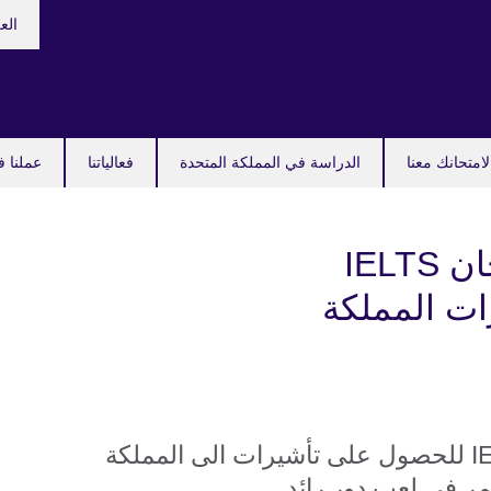
hoose
الع
your
guage
امتحانك معنا
الدراسة في المملكة المتحدة
فعالياتنا
عملنا ف
ترتيبات جديدة لامتحان IELTS
ت المملكة
ترتيبات جديدة لامتحان IELTS للحصول على تأشيرات الى المملكة