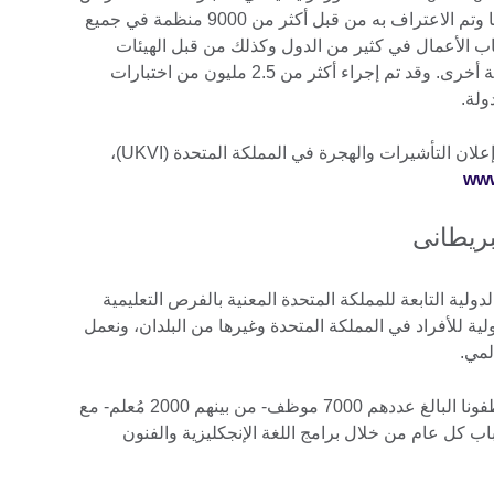
الهجرة على مدار تاريخه الممتد لـ25 عامًا وتم الاعتراف به من قبل أكثر من 9000 منظمة في جميع
اب الأعمال في كثير من الدول وكذلك من قبل الهيئات
المهنية وسلطات الهجرة ووكالات حكومية أخرى. وقد تم إجراء أكثر من 2.5 مليون من اختبارات
للحصول على مزيد من المعلومات حول إعلان التأشيرات والهجرة في المملكة المتحدة (UKVI)،
www
بريطانى
ولية التابعة للمملكة المتحدة المعنية بالفرص التعليمية
لية للأفراد في المملكة المتحدة وغيرها من البلدان، ونعمل
لمي.
نعمل في أكثر من 100 دولة، ويعمل موظفونا البالغ عددهم 7000 موظف- من بينهم 2000 مُعلم- مع
باب كل عام من خلال برامج اللغة الإنجكليزية والفنون