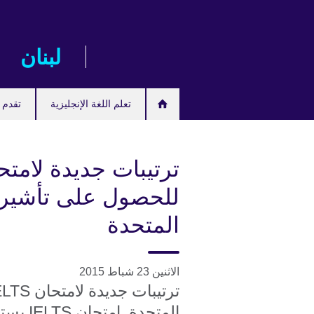
Skip
to
main
لبنان
content
تعلم اللغة الإنجليزية
تقدم ل
للحصول على تأشيرا
المتحدة
الاثنين 23 شباط 2015
المتحدة. امتحان IELTS يستمر في لعب دور رائد.