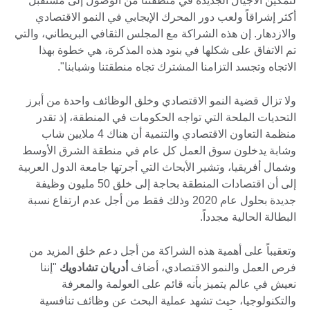
لتمكين الأجيال الجديدة في منطقتنا من الوصول إلى مستقبل
أكثر إشراقاً ولعب دور المحرك الإيجابي في النمو الاقتصادي
والازدهار. إن هذه الشراكة مع المجلس الثقافي البريطاني، والتي
تم الاتفاق على شكلها في بنود هذه المذكرة، هي خطوة بهذا
الاتجاه وتجسد التزامنا المشترك تجاه منطقتنا وشبابنا".
ولا تزال قضية النمو الاقتصادي وخلق الوظائف واحدة من أبرز
التحديات الملحة التي تواجه الحكومات في المنطقة، إذ تقدر
منظمة التعاون الاقتصادي والتنمية أن هناك 4 ملايين شاب
وشابة يدخلون سوق العمل كل عام في منطقة الشرق الأوسط
وشمال أفريقيا، وتشير الأبحاث التي أجرتها جامعة الدول العربية
إلى أن اقتصادات المنطقة بحاجة إلى خلق 50 مليون وظيفة
جديدة بحلول عام 2020 وذلك فقط من أجل عدم ارتفاع نسبة
البطالة الحالية مجدداً.
وتعقيباً على أهمية هذه الشراكة من أجل دعم خلق المزيد من
فرص العمل والنمو الاقتصادي، أضاف
أدريان تشادويك
"إننا
نعيش في عالم يتميز بأنه قائم على العولمة والمعرفة
والتكنولوجيا، حيث تشهد عملية البحث عن وظائف تنافسية