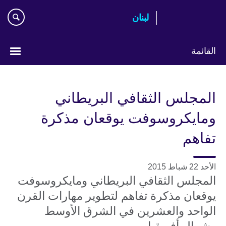
Skip
لبنان
to
main
content
القائمة
Choose
your
المجلس الثقافي البريطاني
language
ومايكروسوفت يوقعان مذكرة
تفاهم
الأحد 22 شباط 2015
المجلس الثقافي البريطاني ومايكروسوفت
يوقعان مذكرة تفاهم لتطوير مهارات القرن
الواحد والعشرين في الشرق الأوسط
وشمال أفريقيا